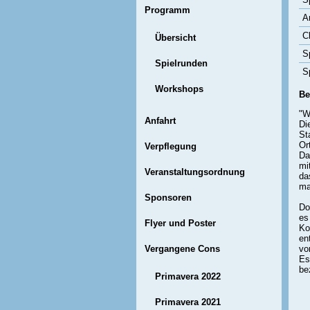
Programm
A
C
Übersicht
Sp
Spielrunden
S
Workshops
Be
"W
Anfahrt
Di
St
Or
Verpflegung
Da
mi
Veranstaltungsordnung
da
ma
Sponsoren
Do
es
Flyer und Poster
Ko
en
Vergangene Cons
vo
Es
be
Primavera 2022
Primavera 2021