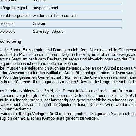
nfängergeeignet
ausgezeichnet
haraktere gestellt
werden am Tisch erstellt
ielleiter
Captain
pielblock
Samstag - Abend
schreibung
o die Sünde Einzug hält, sind Dämonen nicht fern. Nur eine stabile Glaubens
es sind die Prämissen die sich den Dogs in the Vinyard stellen. Unterwegs al
adt zu Stadt um nach dem Rechten zu sehen und Abweichungen von der Glaub
tsgemeinden wachsen und gedeihen können.
bei müssen sie gelegentlich auch entstehende Übel an der Wurzel packen und
t den Anwohnern oder den weltlichen Autoritäten anlegen müssen. Denn was i
s Wohl der gesamten Gemeinschaft. Nur wo ist die Grenze dessen, was moralis
n bereit für seine Überzeugungen zu gehen? Dies ist die Frage, die sich in die
gs ist ein erzählerisches Spiel, das Persönlichkeits merkmale statt Attributen
 keinerlei vorgefertigten Plot, sondern eine Ortschaft mit einem Satz an NSC
nflikt zueinander stehen, der langfristig das gesellschaftliche miteinander d
twickelt sich aus dem Eingriff der Spieler in diesen Konflikt. Wem werden sie
n ihnen verdammt.
 werden teilfertige Vorlagen für Charaktere gestellt. Die genaue Ausgestaltun
züglich der moralischen Komponente gerecht zu werden.