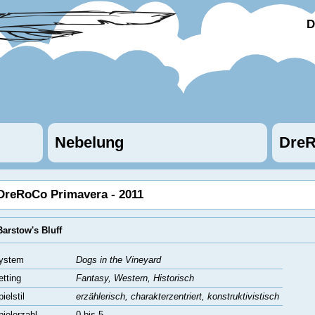
D
Nebelung
DreR
DreRoCo Primavera - 2011
Barstow's Bluff
ystem
Dogs in the Vineyard
etting
Fantasy, Western, Historisch
ielstil
erzählerisch, charakterzentriert, konstruktivistisch
pielerzahl
0 bis 5