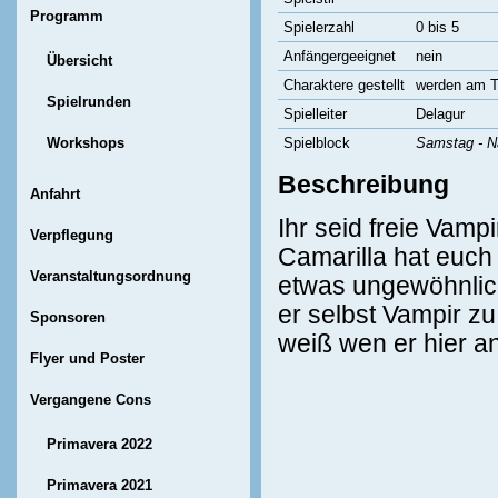
Programm
Spielerzahl
0 bis 5
Anfängergeeignet
nein
Übersicht
Charaktere gestellt
werden am Ti
Spielrunden
Spielleiter
Delagur
Workshops
Spielblock
Samstag - N
Beschreibung
Anfahrt
Ihr seid freie Vamp
Verpflegung
Camarilla hat euch
Veranstaltungsordnung
etwas ungewöhnlich
er selbst Vampir z
Sponsoren
weiß wen er hier a
Flyer und Poster
Vergangene Cons
Primavera 2022
Primavera 2021