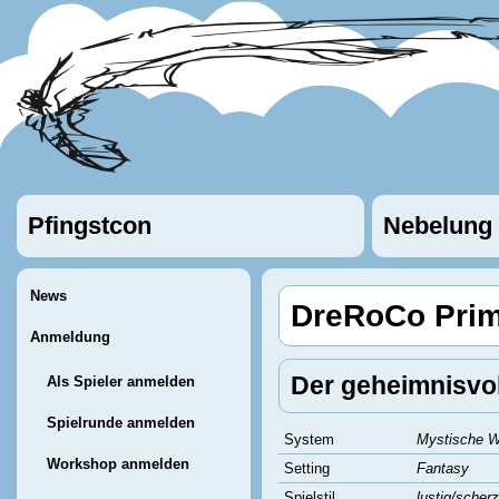
Pfingstcon
Nebelung
News
DreRoCo Prim
Anmeldung
Der geheimnisvol
Als Spieler anmelden
Spielrunde anmelden
System
Mystische W
Workshop anmelden
Setting
Fantasy
Spielstil
lustig/scher