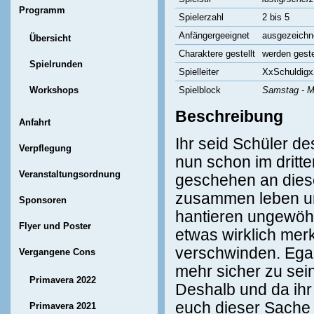
Programm
Spielerzahl
2 bis 5
Anfängergeeignet
ausgezeichn
Übersicht
Charaktere gestellt
werden geste
Spielrunden
Spielleiter
XxSchuldig
Workshops
Spielblock
Samstag - M
Beschreibung
Anfahrt
Ihr seid Schüler de
Verpflegung
nun schon im dritt
Veranstaltungsordnung
geschehen an diese
zusammen leben und
Sponsoren
hantieren ungewöhnl
Flyer und Poster
etwas wirklich mer
verschwinden. Egal 
Vergangene Cons
mehr sicher zu sein
Primavera 2022
Deshalb und da ihr m
euch dieser Sache 
Primavera 2021