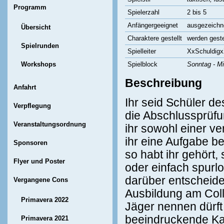
Programm
Spielerzahl
2 bis 5
Anfängergeeignet
ausgezeichn
Übersicht
Charaktere gestellt
werden geste
Spielrunden
Spielleiter
XxSchuldig
Workshops
Spielblock
Sonntag - Mi
Beschreibung
Anfahrt
Ihr seid Schüler d
Verpflegung
die Abschlussprüfun
Veranstaltungsordnung
ihr sowohl einer ve
ihr eine Aufgabe b
Sponsoren
so habt ihr gehört
Flyer und Poster
oder einfach spurl
darüber entscheiden
Vergangene Cons
Ausbildung am Col
Primavera 2022
Jäger nennen dürft
beeindruckende Kar
Primavera 2021