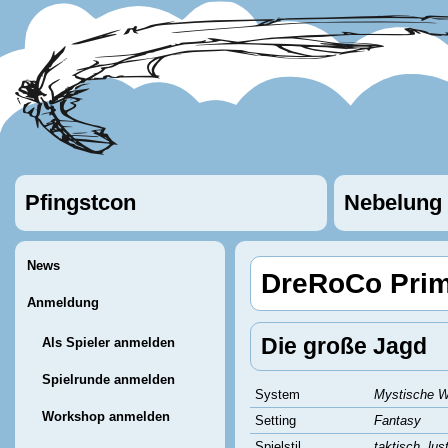
Pfingstcon
Nebelung
News
DreRoCo Prim
Anmeldung
Die große Jagd
Als Spieler anmelden
Spielrunde anmelden
System
Mystische W
Workshop anmelden
Setting
Fantasy
Spielstil
taktisch, lu