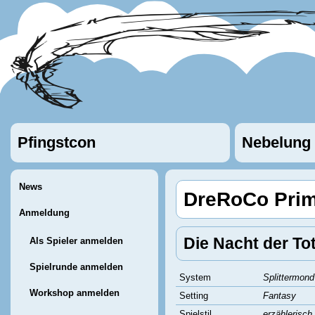
Pfingstcon
Nebelung
News
DreRoCo Prim
Anmeldung
Die Nacht der To
Als Spieler anmelden
Spielrunde anmelden
System
Splittermond
Workshop anmelden
Setting
Fantasy
Spielstil
erzählerisch,