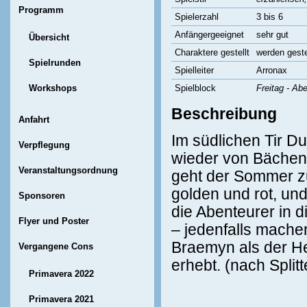
Programm
Spielerzahl
3 bis 6
Anfängergeeignet
sehr gut
Übersicht
Charaktere gestellt
werden geste
Spielrunden
Spielleiter
Arronax
Workshops
Spielblock
Freitag - Ab
Beschreibung
Anfahrt
Im südlichen Tir D
Verpflegung
wieder von Bächen,
Veranstaltungsordnung
geht der Sommer zu
golden und rot, un
Sponsoren
die Abenteurer in d
Flyer und Poster
– jedenfalls machen
Braemyn als der He
Vergangene Cons
erhebt. (nach Split
Primavera 2022
Primavera 2021