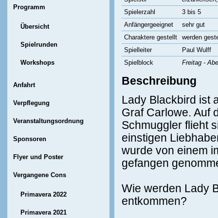
Programm
Spielerzahl
3 bis 5
Anfängergeeignet
sehr gut
Übersicht
Charaktere gestellt
werden geste
Spielrunden
Spielleiter
Paul Wulff
Workshops
Spielblock
Freitag - Ab
Beschreibung
Anfahrt
Lady Blackbird ist 
Verpflegung
Graf Carlowe. Auf 
Veranstaltungsordnung
Schmuggler flieht s
einstigen Liebhaber
Sponsoren
wurde von einem im
Flyer und Poster
gefangen genomm
Vergangene Cons
Wie werden Lady B
Primavera 2022
entkommen?
Primavera 2021