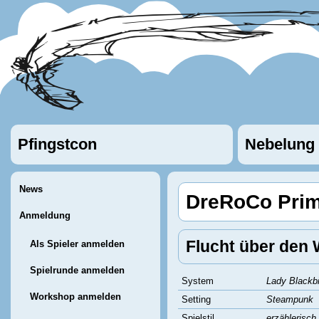
Pfingstcon
Nebelung
News
DreRoCo Prim
Anmeldung
Flucht über den
Als Spieler anmelden
Spielrunde anmelden
System
Lady Blackbi
Workshop anmelden
Setting
Steampunk
Spielstil
erzählerisch,