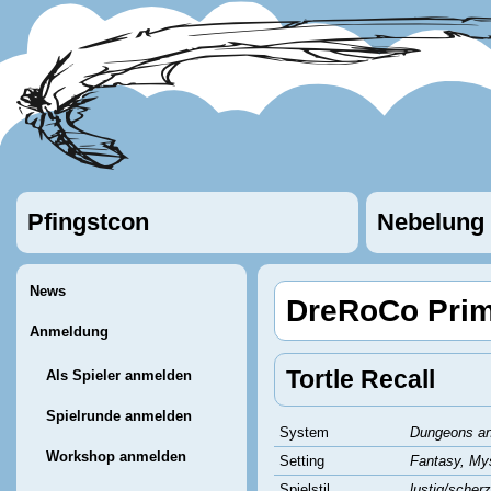
Pfingstcon
Nebelung
News
DreRoCo Prim
Anmeldung
Tortle Recall
Als Spieler anmelden
Spielrunde anmelden
System
Dungeons a
Workshop anmelden
Setting
Fantasy, Mys
Spielstil
lustig/scherz