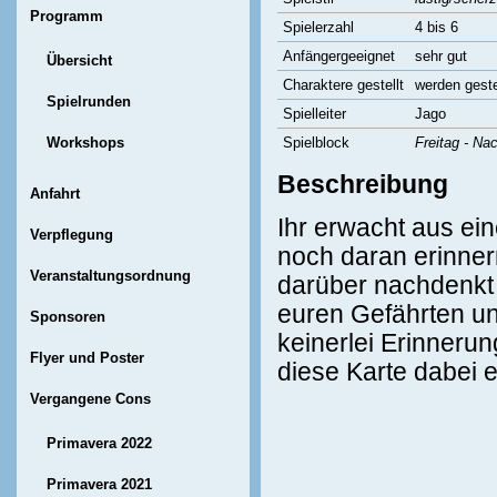
Programm
Spielerzahl
4 bis 6
Anfängergeeignet
sehr gut
Übersicht
Charaktere gestellt
werden geste
Spielrunden
Spielleiter
Jago
Workshops
Spielblock
Freitag - Na
Beschreibung
Anfahrt
Ihr erwacht aus e
Verpflegung
noch daran erinner
Veranstaltungsordnung
darüber nachdenkt i
euren Gefährten u
Sponsoren
keinerlei Erinnerung
Flyer und Poster
diese Karte dabei
Vergangene Cons
Primavera 2022
Primavera 2021