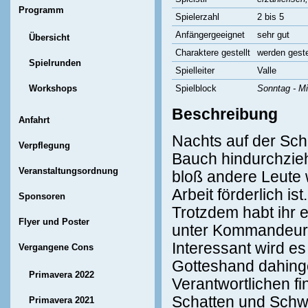
Programm
Spielerzahl
2 bis 5
Anfängergeeignet
sehr gut
Übersicht
Charaktere gestellt
werden geste
Spielrunden
Spielleiter
Valle
Workshops
Spielblock
Sonntag - Mi
Beschreibung
Anfahrt
Nachts auf der Sch
Verpflegung
Bauch hindurchzieht
Veranstaltungsordnung
bloß andere Leute w
Arbeit förderlich ist.
Sponsoren
Trotzdem habt ihr 
Flyer und Poster
unter Kommandeur
Interessant wird es
Vergangene Cons
Gotteshand dahinge
Primavera 2022
Verantwortlichen f
Schatten und Schw
Primavera 2021