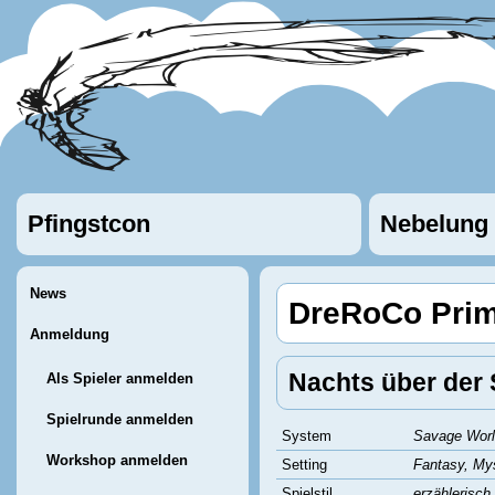
Pfingstcon
Nebelung
News
DreRoCo Prim
Anmeldung
Nachts über der
Als Spieler anmelden
Spielrunde anmelden
System
Savage Wor
Workshop anmelden
Setting
Fantasy, Mys
Spielstil
erzählerisch,