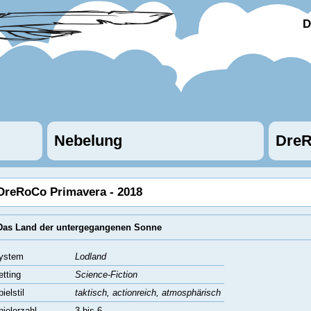
D
Nebelung
DreR
DreRoCo Primavera - 2018
Das Land der untergegangenen Sonne
ystem
Lodland
etting
Science-Fiction
ielstil
taktisch, actionreich, atmosphärisch
pielerzahl
3 bis 6