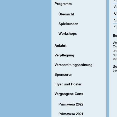
Programm
A
C
Übersicht
Sp
Spielrunden
S
Workshops
Be
Wo
Anfahrt
Ta
un
ne
Verpflegung
ob
Veranstaltungsordnung
Be
tr
Sponsoren
Flyer und Poster
Vergangene Cons
Primavera 2022
Primavera 2021