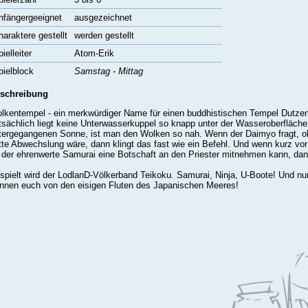
nfängergeeignet
ausgezeichnet
haraktere gestellt
werden gestellt
ielleiter
Atom-Erik
pielblock
Samstag - Mittag
schreibung
lkentempel - ein merkwürdiger Name für einen buddhistischen Tempel Dutzen
tsächlich liegt keine Unterwasserkuppel so knapp unter der Wasseroberfläch
tergegangenen Sonne, ist man den Wolken so nah. Wenn der Daimyo fragt, o
tte Abwechslung wäre, dann klingt das fast wie ein Befehl. Und wenn kurz vor
 der ehrenwerte Samurai eine Botschaft an den Priester mitnehmen kann, dann 
spielt wird der LodlanD-Völkerband Teikoku. Samurai, Ninja, U-Boote! Und nu
ennen euch von den eisigen Fluten des Japanischen Meeres!