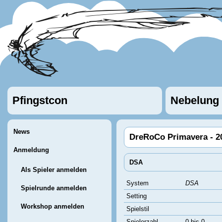
Pfingstcon
Nebelung
News
DreRoCo Primavera - 2
Anmeldung
DSA
Als Spieler anmelden
System
DSA
Spielrunde anmelden
Setting
Workshop anmelden
Spielstil
Spielerzahl
0 bis 0