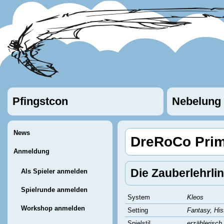
Pfingstcon
Nebelung
News
DreRoCo Prim
Anmeldung
Die Zauberlehrli
Als Spieler anmelden
Spielrunde anmelden
System
Kleos
Workshop anmelden
Setting
Fantasy, His
Spielstil
erzählerisch,