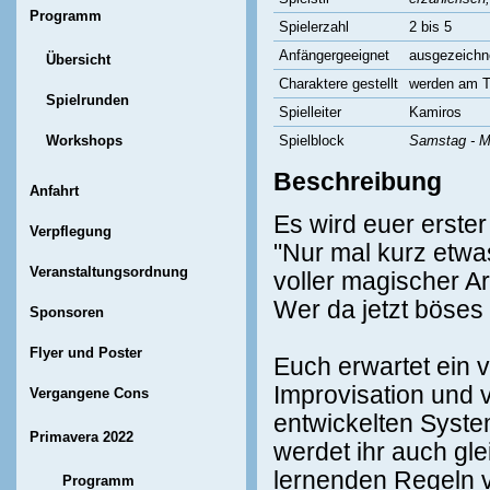
Programm
Spielerzahl
2 bis 5
Anfängergeeignet
ausgezeichn
Übersicht
Charaktere gestellt
werden am Ti
Spielrunden
Spielleiter
Kamiros
Workshops
Spielblock
Samstag - M
Beschreibung
Anfahrt
Es wird euer erste
Verpflegung
"Nur mal kurz etwa
Veranstaltungsordnung
voller magischer Ar
Wer da jetzt böses 
Sponsoren
Flyer und Poster
Euch erwartet ein 
Improvisation und v
Vergangene Cons
entwickelten Syste
Primavera 2022
werdet ihr auch gl
lernenden Regeln v
Programm