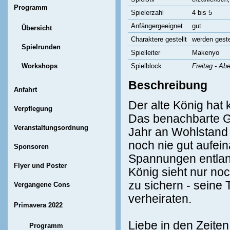
Programm
Spielerzahl
4 bis 5
Anfängergeeignet
gut
Übersicht
Charaktere gestellt
werden geste
Spielrunden
Spielleiter
Makenyo
Workshops
Spielblock
Freitag - Ab
Beschreibung
Anfahrt
Der alte König hat 
Verpflegung
Das benachbarte G
Veranstaltungsordnung
Jahr an Wohlstand
noch nie gut aufei
Sponsoren
Spannungen entlang
Flyer und Poster
König sieht nur no
zu sichern - seine 
Vergangene Cons
verheiraten.
Primavera 2022
Liebe in den Zeiten 
Programm