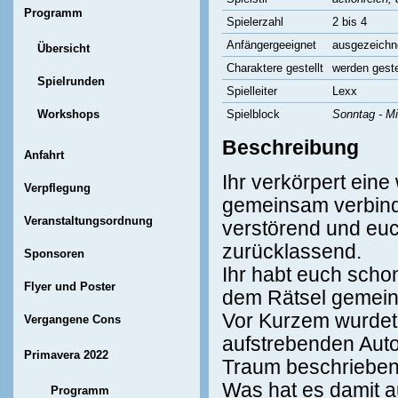
Programm
Spielerzahl
2 bis 4
Anfängergeeignet
ausgezeichn
Übersicht
Charaktere gestellt
werden geste
Spielrunden
Spielleiter
Lexx
Workshops
Spielblock
Sonntag - Mi
Beschreibung
Anfahrt
Ihr verkörpert ein
Verpflegung
gemeinsam verbinde
Veranstaltungsordnung
verstörend und euch
zurücklassend.
Sponsoren
Ihr habt euch sch
Flyer und Poster
dem Rätsel gemein
Vor Kurzem wurdet
Vergangene Cons
aufstrebenden Autor
Primavera 2022
Traum beschrieben
Was hat es damit a
Programm