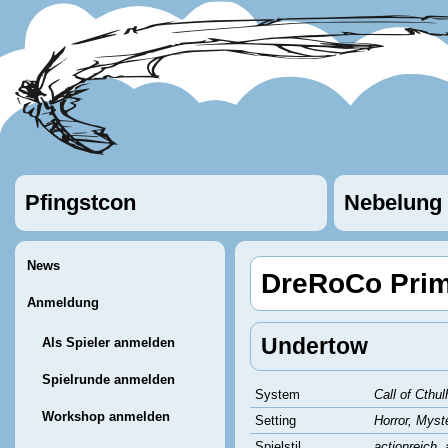
Pfingstcon
Nebelung
News
DreRoCo Prim
Anmeldung
Undertow
Als Spieler anmelden
Spielrunde anmelden
System
Call of Cthul
Workshop anmelden
Setting
Horror, Myst
Spielstil
actionreich,