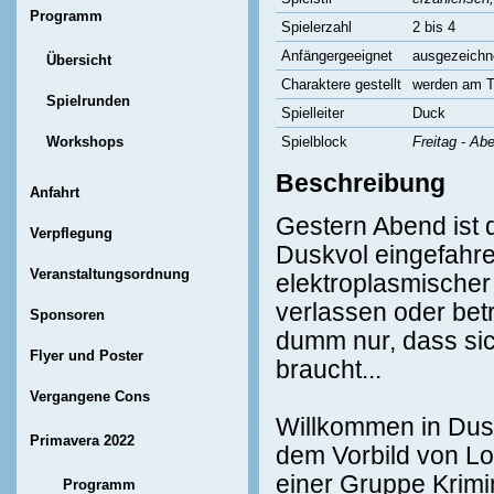
Programm
Spielerzahl
2 bis 4
Anfängergeeignet
ausgezeichn
Übersicht
Charaktere gestellt
werden am Ti
Spielrunden
Spielleiter
Duck
Workshops
Spielblock
Freitag - Ab
Beschreibung
Anfahrt
Gestern Abend ist 
Verpflegung
Duskvol eingefahre
Veranstaltungsordnung
elektroplasmischer
verlassen oder betr
Sponsoren
dumm nur, dass sic
Flyer und Poster
braucht...
Vergangene Cons
Willkommen in Dusk
Primavera 2022
dem Vorbild von Lon
einer Gruppe Krimin
Programm