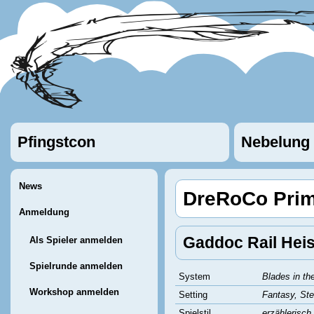
Pfingstcon
Nebelung
News
DreRoCo Prim
Anmeldung
Gaddoc Rail Heis
Als Spieler anmelden
Spielrunde anmelden
System
Blades in th
Workshop anmelden
Setting
Fantasy, St
Spielstil
erzählerisch,