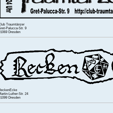
Club Traumtänzer
ret-Palucca-Str. 9
01069 Dresden
ReckenEcke
artin-Luther-Str. 24
01099 Dresden