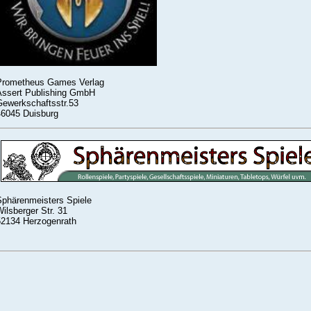
Prometheus Games Verlag
Assert Publishing GmbH
Gewerkschaftsstr.53
46045 Duisburg
Sphärenmeisters Spiele
ilsberger Str. 31
52134 Herzogenrath