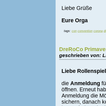
Liebe Grüße
Eure Orga
tags:
con
convention
corona
d
DreRoCo Primaver
geschrieben von: L
Liebe Rollenspie
die
Anmeldung
fü
öffnen. Erneut ha
Anmeldung die Mög
sichern, danach kos