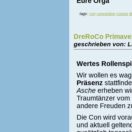
Eure Orga
tags:
con
convention
corona
d
DreRoCo Primaver
geschrieben von: L
Wertes Rollenspi
Wir wollen es wag
Präsenz
stattfind
Asche
erheben wi
Traumtänzer vom
andere Freuden 
Die Con wird vorau
und aktuell gelte