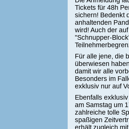
Die Anmeldung läu
Tickets für 48h P
sichern! Bedenkt 
anhaltenden Pan
wird! Auch der auf
"Schnupper-Block"
Teilnehmerbegrenz
Für alle jene, die
überwiesen haben:
damit wir alle vor
Besonders im Falle
exklusiv nur auf V
Ebenfalls exklusi
am Samstag um 17 
zahlreiche tolle 
spaßigen Zeitvertr
erhält zugleich mit