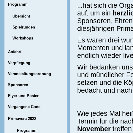
...hat sich die Or
Programm
auf, um ein
herzl
Übersicht
Sponsoren, Ehreng
Spielrunden
diesjährigen Prima
Workshops
Es waren drei wun
Momenten und lan
Anfahrt
endlich wieder live
Verpflegung
Wir bedanken uns 
und mündlicher F
Veranstaltungsordnung
setzen und die K
Sponsoren
bedacht und nach
Flyer und Poster
Vergangene Cons
Wie jedes Mal heiß
Primavera 2022
Termin für die nä
November
treffe
Programm