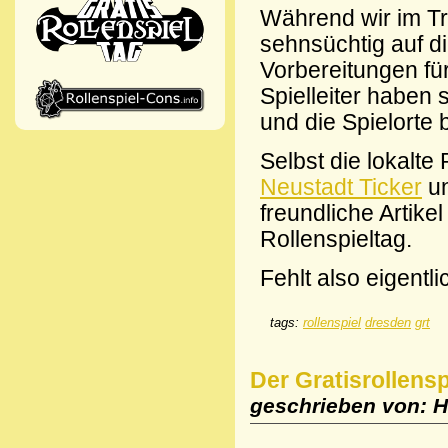
Während wir im T
sehnsüchtig auf d
Vorbereitungen für
Spielleiter haben 
und die Spielorte
Selbst die lokalte
Neustadt Ticker
un
freundliche Artik
Rollenspieltag.
Fehlt also eigentl
tags:
rollenspiel
dresden
grt
Der Gratisrollenspi
geschrieben von: H