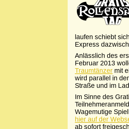
laufen schiebt si
Express dazwisch
Anlässlich des er
Februar 2013 wol
Traumtänzer
mit e
wird parallel in 
Straße und im Lade
Im Sinne des Grati
Teilnehmeranmeld
Wagemutige Spiell
hier auf der Webs
ab sofort freigesch