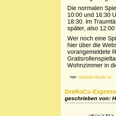
Die normalen Spie
10:00 und 16:30 Uh
18:30. Im Traumtä
später, also 12:00
Wer noch eine Spi
hier über die Webs
vorangemeldete Ru
Gratisrollenspielt
Wohnzimmer in di
tags:
rollenspiel
dresden
grt
DreRoCo-Express 
geschrieben von: H