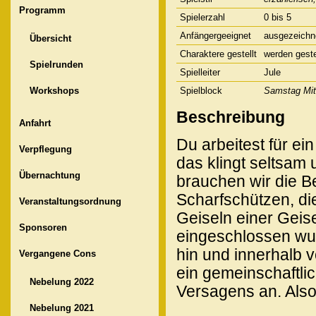
Programm
Spielerzahl
0 bis 5
Anfängergeeignet
ausgezeichn
Übersicht
Charaktere gestellt
werden geste
Spielrunden
Spielleiter
Jule
Workshops
Spielblock
Samstag Mit
Beschreibung
Anfahrt
Du arbeitest für ei
Verpflegung
das klingt seltsam 
Übernachtung
brauchen wir die 
Scharfschützen, d
Veranstaltungsordnung
Geiseln einer Geis
Sponsoren
eingeschlossen wur
hin und innerhalb v
Vergangene Cons
ein gemeinschaftli
Nebelung 2022
Versagens an. Also 
Nebelung 2021