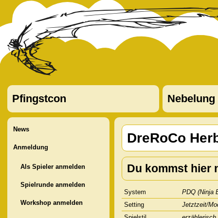
Pfingstcon
Nebelung
News
DreRoCo Herb
Anmeldung
Du kommst hier n
Als Spieler anmelden
Spielrunde anmelden
System
PDQ (Ninja B
Workshop anmelden
Setting
Jetztzeit/Mo
Spielstil
erzählerisch,