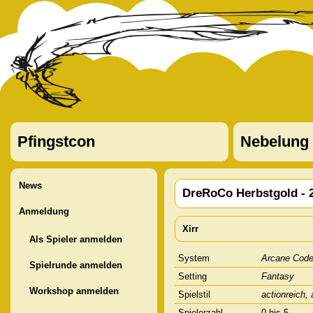
Pfingstcon
Nebelung
News
DreRoCo Herbstgold - 
Anmeldung
Xirr
Als Spieler anmelden
System
Arcane Cod
Spielrunde anmelden
Setting
Fantasy
Workshop anmelden
Spielstil
actionreich,
Spielerzahl
0 bis 5