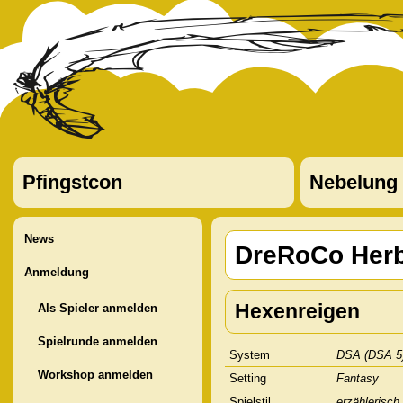
Pfingstcon
Nebelung
News
DreRoCo Herb
Anmeldung
Hexenreigen
Als Spieler anmelden
Spielrunde anmelden
System
DSA (DSA 5
Workshop anmelden
Setting
Fantasy
Spielstil
erzählerisch