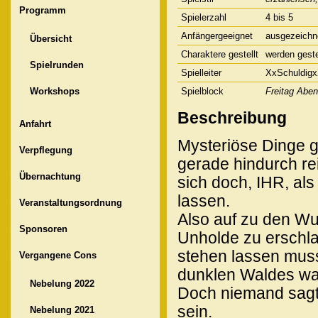
Programm
Spielerzahl
4 bis 5
Anfängergeeignet
ausgezeichn
Übersicht
Charaktere gestellt
werden geste
Spielrunden
Spielleiter
XxSchuldig
Workshops
Spielblock
Freitag Abe
Beschreibung
Anfahrt
Mysteriöse Dinge g
Verpflegung
gerade hindurch re
Übernachtung
sich doch, IHR, al
lassen.
Veranstaltungsordnung
Also auf zu den Wu
Sponsoren
Unholde zu erschla
stehen lassen muss
Vergangene Cons
dunklen Waldes w
Nebelung 2022
Doch niemand sagte
sein.
Nebelung 2021