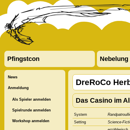
Pfingstcon
Nebelung
News
DreRoCo Herb
Anmeldung
Das Casino im Al
Als Spieler anmelden
Spielrunde anmelden
System
Randpatroulli
Workshop anmelden
Setting
Science-Ficti
erzählerisch,