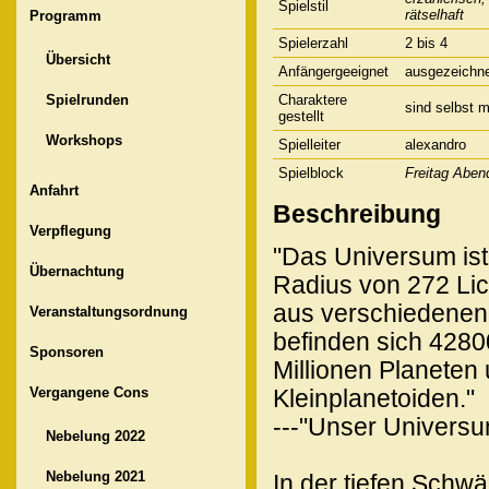
Spielstil
rätselhaft
Programm
Spielerzahl
2 bis 4
Übersicht
Anfängergeeignet
ausgezeichn
Spielrunden
Charaktere
sind selbst m
gestellt
Workshops
Spielleiter
alexandro
Spielblock
Freitag Aben
Anfahrt
Beschreibung
Verpflegung
"Das Universum ist
Übernachtung
Radius von 272 Lic
aus verschiedenen S
Veranstaltungsordnung
befinden sich 428
Sponsoren
Millionen Planeten
Vergangene Cons
Kleinplanetoiden."
---"Unser Universu
Nebelung 2022
Nebelung 2021
In der tiefen Schwär