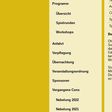
Programm
A
C
Übersicht
Sp
Spielrunden
S
Workshops
Be
Oh
Anfahrt
So
di
Gä
Verpflegung
be
Wo
Übernachtung
St
Mi
Veranstaltungsordnung
Do
is
Sponsoren
Vergangene Cons
Nebelung 2022
Nebelung 2021