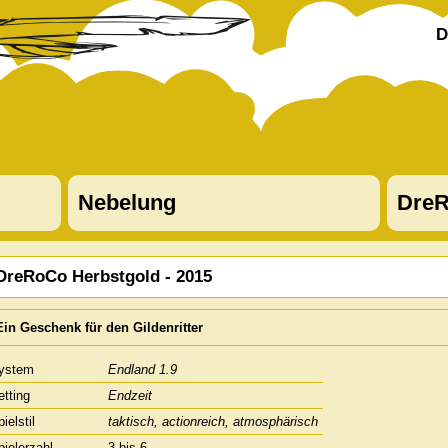
D
Nebelung
DreR
DreRoCo Herbstgold - 2015
Ein Geschenk für den Gildenritter
ystem
Endland 1.9
etting
Endzeit
ielstil
taktisch, actionreich, atmosphärisch
pielerzahl
3 bis 6