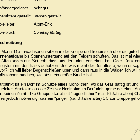
nfängergeeignet
sehr gut
haraktere gestellt
werden gestellt
ielleiter
Atom-Erik
pielblock
Sonntag Mittag
schreibung
 Mann! Die Erwachsenen sitzen in der Kneipe und freuen sich über die gute
nnenaufgang bis Sonnenuntergang auf den Feldern schuften. Das ist mal wied
e Alten sagen nur: Sei froh, dass uns der Folaut verschont hat. Oder: Dank den 
ngstern mit den Baiks schützen. Und was meint der Dorfälteste, wenn er sag
vor? Ich will lieber Bogenschießen üben und dann raus in die Wälder. Ich will 
lfszähnen machen, wie sie mein großer Bruder hat...
artpunkt ist ein Dorf im Schutze eines Monolithen, wo das Gras saftig ist und 
ttelalter. Artefakte aus der Zeit vor Nadir sind im Dorf nicht gerne gesehen
rf keinen Zutritt. Die Gruppe startet mit "jugendlichen" (ca. 16 Jahre alten) 
t es jedoch notwendig, das ein "junger" (ca. 8 Jahre alter) SC zur Gruppe gehör