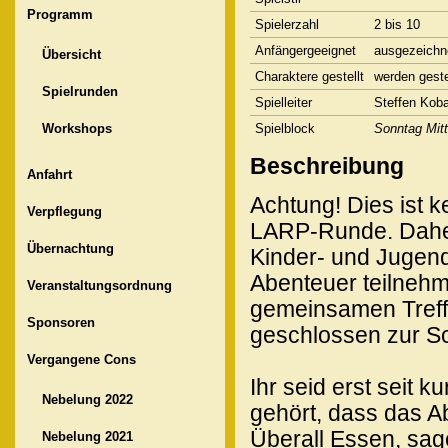
Programm
Spielerzahl
2 bis 10
Anfängergeeignet
ausgezeichn
Übersicht
Charaktere gestellt
werden geste
Spielrunden
Spielleiter
Steffen Koba
Workshops
Spielblock
Sonntag Mit
Beschreibung
Anfahrt
Achtung! Dies ist 
Verpflegung
LARP-Runde. Daher 
Übernachtung
Kinder- und Jugen
Abenteuer teilnehm
Veranstaltungsordnung
gemeinsamen Treffe
Sponsoren
geschlossen zur Sc
Vergangene Cons
Ihr seid erst seit 
Nebelung 2022
gehört, dass das Ab
Überall Essen, sag
Nebelung 2021