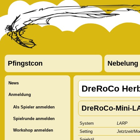
Pfingstcon
Nebelung
News
DreRoCo Herb
Anmeldung
DreRoCo-Mini-L
Als Spieler anmelden
Spielrunde anmelden
System
LARP
Workshop anmelden
Setting
Jetztzeit/Mo
Spielstil