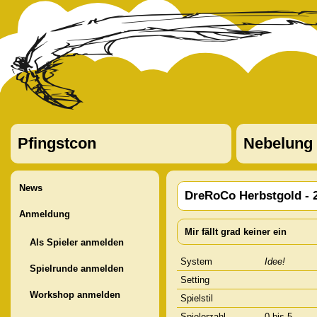
Pfingstcon
Nebelung
News
DreRoCo Herbstgold - 
Anmeldung
Mir fällt grad keiner ein
Als Spieler anmelden
System
Idee!
Spielrunde anmelden
Setting
Workshop anmelden
Spielstil
Spielerzahl
0 bis 5