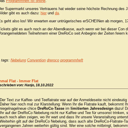
Das
Programmheft ist online
.
Der Supermarkt unseres Vertrauens hat wieder seine höchste Rechnung des 
ilder gibt es auch dazu:
hier
und
da
.
Es geht also los! Wir erwarten euer untrügerisches erSCHEINen ab morgen, 1
ickets gibt es auch noch an der Abendkasse, auch wenn wir bei dieser Con d
Vorangemeldeten Teilnehmern einer DreRoCo seit Anbeginn der Zeiten feiern 
tags:
Nebelung
Convention
dreroco
programmheft
nmal Flat - Immer Flat
schrieben von: Hanjo, 18.10.2022
Der Text zur Kaffee- und Teeflatrate war auf der Anmeldeseite nicht eindeutig 
Daher hier noch mal zur Klarstellung: Wenn Ihr die Flatrate kauft, bekommt Ih
niegelnagelneue chice
DreRoCo-Tasse
im
limitierten Jahresdesign
dazu! D
Ihr auf der DreRoCo Nebelung nicht nur Kaffee und Tee für umsonst trinken, 
auch noch allen zeigen, wo Ihr wart und dass Ihr unsere Veranstaltung unterst
Weiterhin gilt auf der DreRoCo Nebelung, dass auch alte DreRoCo-Flatrate-T
vergangenen Jahren weiterhin gültig sind. Wer eine solche mitbringt, bekomm