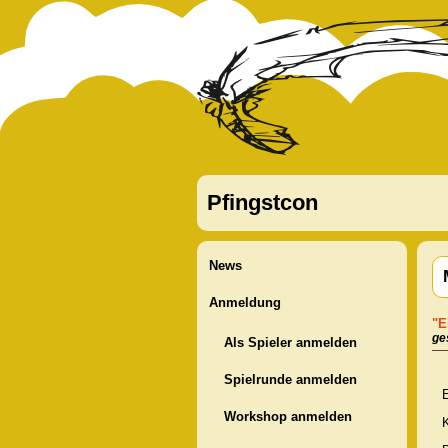
Pfingstcon
News
Anmeldung
"E
ge
Als Spieler anmelden
Spielrunde anmelden
E
Workshop anmelden
K