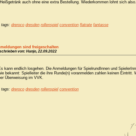
Heißgetränk auch ohne eine extra Bestellung. Wiederkommen lohnt sich also
tags:
dreroco
dresden
rollenspiel
convention
flatrate
fantasse
meldungen sind freigeschalten
schrieben von: Hanjo, 22.09.2022
s kann endlich losgehen. Die Anmeldungen für SpielrundInnen und SpielerInne
ie bekannt: Spielleiter die ihre Runde(n) voranmelden zahlen keinen Eintritt
per Überweisung im VVK.
tags:
dreroco
dresden
rollenspiel
convention