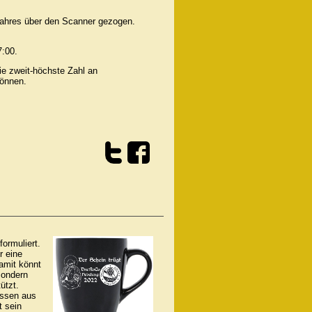
Jahres über den Scanner gezogen.
7:00.
ie zweit-höchste Zahl an
können.
formuliert.
r eine
amit könnt
sondern
ützt.
assen aus
t sein