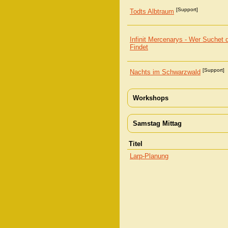
[Support]
Todts Albtraum
Infinit Mercenarys - Wer Suchet 
Findet
[Support]
Nachts im Schwarzwald
Workshops
Samstag Mittag
Titel
Larp-Planung