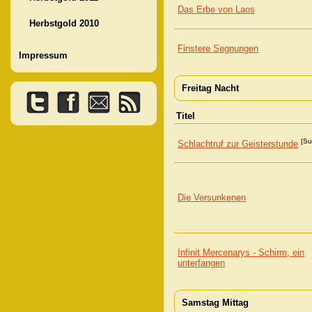
Das Erbe von Laos
Herbstgold 2010
Finstere Segnungen
Impressum
Freitag Nacht
Titel
[Su
Schlachtruf zur Geisterstunde
Die Versunkenen
Infinit Mercenarys - Schirm, ein
unterfangen
Samstag Mittag