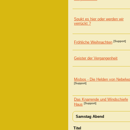
Spukt es hier oder werden wir
verrückt ?
[Support]
Fröhliche Weihnachten
Geister der Vergangenheit
Misbos - Die Helden von Nebelwa
[Support]
Das Knarrende und Windschiefe
[Support]
Haus
Samstag Abend
Titel