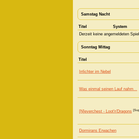
Samstag Nacht
Titel
System
Derzeit keine angemeldeten Spie
Sonntag Mittag
Titel
Irrlichter im Nebel
Was einmal seinen Lauf nahm...
[Su
[N]everchest - Loot'n'Dragons
Dormirans Erwachen